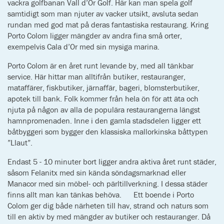
vackra golfbanan Vall d’Or Golf. Här kan man spela golf
samtidigt som man njuter av vacker utsikt, avsluta sedan
rundan med god mat på deras fantastiska restaurang. Kring
Porto Colom ligger mängder av andra fina små orter,
exempelvis Cala d’Or med sin mysiga marina.
Porto Colom är en året runt levande by, med all tänkbar
service. Här hittar man alltifrån butiker, restauranger,
mataffärer, fiskbutiker, järnaffär, bageri, blomsterbutiker,
apotek till bank. Folk kommer från hela ön för att äta och
njuta på någon av alla de populära restaurangerna längst
hamnpromenaden. Inne i den gamla stadsdelen ligger ett
båtbyggeri som bygger den klassiska mallorkinska båttypen
”Llaut”.
Endast 5 - 10 minuter bort ligger andra aktiva året runt städer,
såsom Felanitx med sin kända söndagsmarknad eller
Manacor med sin möbel- och pärltillverkning. I dessa städer
finns allt man kan tänkas behöva. Ett boende i Porto
Colom ger dig både närheten till hav, strand och naturs som
till en aktiv by med mängder av butiker och restauranger. Då