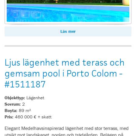
Läs mer
Ljus lägenhet med terass och
gemsam pool i Porto Colom -
#1511187
Objekttyp:
Lägenhet
Sovrum:
2
Boyta:
89 m²
Pris:
460 000 € + skatt
Elegant Medelhavsinspirerad lägenhet med stor terrass, med
utsikt mot landskapet, poolen och trädgården. Belägen på