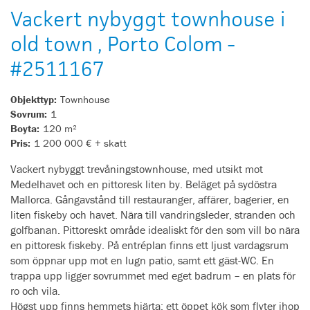
Vackert nybyggt townhouse i
old town , Porto Colom -
#2511167
Objekttyp:
Townhouse
Sovrum:
1
Boyta:
120 m²
Pris:
1 200 000 € + skatt
Vackert nybyggt trevåningstownhouse, med utsikt mot
Medelhavet och en pittoresk liten by. Beläget på sydöstra
Mallorca. Gångavstånd till restauranger, affärer, bagerier, en
liten fiskeby och havet. Nära till vandringsleder, stranden och
golfbanan. Pittoreskt område idealiskt för den som vill bo nära
en pittoresk fiskeby. På entréplan finns ett ljust vardagsrum
som öppnar upp mot en lugn patio, samt ett gäst-WC. En
trappa upp ligger sovrummet med eget badrum – en plats för
ro och vila.
Högst upp finns hemmets hjärta: ett öppet kök som flyter ihop