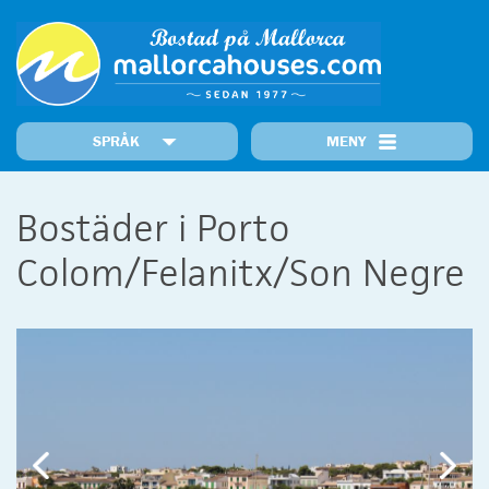
SPRÅK
MENY
Startsidan
Orter
Våra Bostäder
Senast inkomna bostäder
Information
Bostäder i Porto
MallorcaNews
Kontakt
Prime Properties
Colom/Felanitx/Son Negre