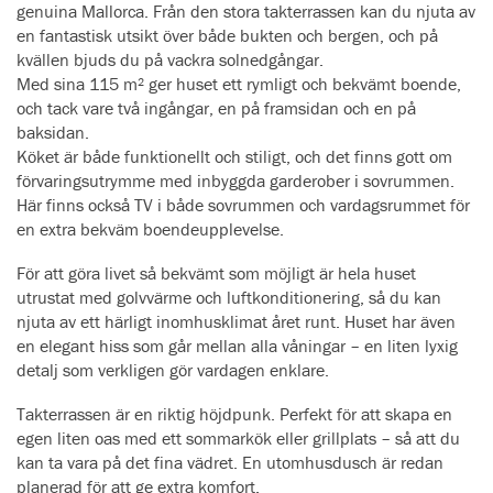
genuina Mallorca. Från den stora takterrassen kan du njuta av
en fantastisk utsikt över både bukten och bergen, och på
kvällen bjuds du på vackra solnedgångar.
Med sina 115 m² ger huset ett rymligt och bekvämt boende,
och tack vare två ingångar, en på framsidan och en på
baksidan.
Köket är både funktionellt och stiligt, och det finns gott om
förvaringsutrymme med inbyggda garderober i sovrummen.
Här finns också TV i både sovrummen och vardagsrummet för
en extra bekväm boendeupplevelse.
För att göra livet så bekvämt som möjligt är hela huset
utrustat med golvvärme och luftkonditionering, så du kan
njuta av ett härligt inomhusklimat året runt. Huset har även
en elegant hiss som går mellan alla våningar – en liten lyxig
detalj som verkligen gör vardagen enklare.
Takterrassen är en riktig höjdpunk. Perfekt för att skapa en
egen liten oas med ett sommarkök eller grillplats – så att du
kan ta vara på det fina vädret. En utomhusdusch är redan
planerad för att ge extra komfort.