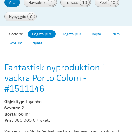
Alla
Havsutsikt
4
Terrass
10
Pool
10
Nybyggda
9
Sortera:
Lägsta pris
Högsta pris
Boyta
Rum
Sovrum
Nyast
Fantastisk nyproduktion i
vackra Porto Colom -
#1511146
Objekttyp:
Lägenhet
Sovrum:
2
Boyta:
68 m²
Pris:
395 000 € + skatt
Vacker nybyggd lägenhet med stor terrass, med utsikt mot