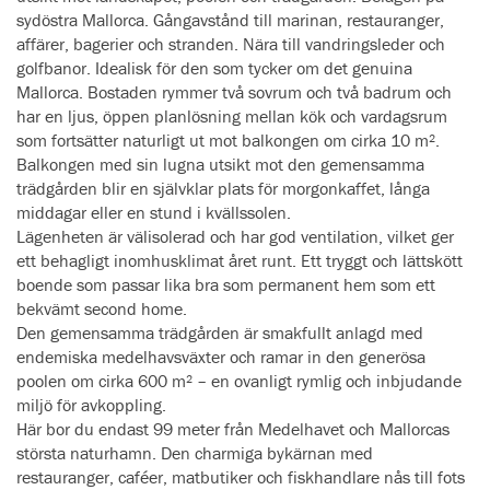
sydöstra Mallorca. Gångavstånd till marinan, restauranger,
affärer, bagerier och stranden. Nära till vandringsleder och
golfbanor. Idealisk för den som tycker om det genuina
Mallorca. Bostaden rymmer två sovrum och två badrum och
har en ljus, öppen planlösning mellan kök och vardagsrum
som fortsätter naturligt ut mot balkongen om cirka 10 m².
Balkongen med sin lugna utsikt mot den gemensamma
trädgården blir en självklar plats för morgonkaffet, långa
middagar eller en stund i kvällssolen.
Lägenheten är välisolerad och har god ventilation, vilket ger
ett behagligt inomhusklimat året runt. Ett tryggt och lättskött
boende som passar lika bra som permanent hem som ett
bekvämt second home.
Den gemensamma trädgården är smakfullt anlagd med
endemiska medelhavsväxter och ramar in den generösa
poolen om cirka 600 m² – en ovanligt rymlig och inbjudande
miljö för avkoppling.
Här bor du endast 99 meter från Medelhavet och Mallorcas
största naturhamn. Den charmiga bykärnan med
restauranger, caféer, matbutiker och fiskhandlare nås till fots