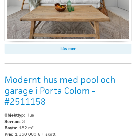
Läs mer
Modernt hus med pool och
garage i Porta Colom -
#2511158
Objekttyp:
Hus
Sovrum:
3
Boyta:
182 m²
Pris:
1 350 000 € + skatt