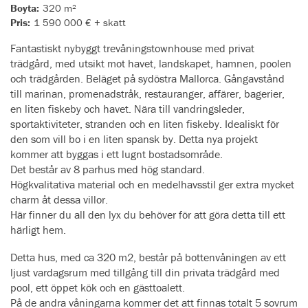
Boyta:
320 m²
Pris:
1 590 000 € + skatt
Fantastiskt nybyggt trevåningstownhouse med privat
trädgård, med utsikt mot havet, landskapet, hamnen, poolen
och trädgården. Beläget på sydöstra Mallorca. Gångavstånd
till marinan, promenadstråk, restauranger, affärer, bagerier,
en liten fiskeby och havet. Nära till vandringsleder,
sportaktiviteter, stranden och en liten fiskeby. Idealiskt för
den som vill bo i en liten spansk by. Detta nya projekt
kommer att byggas i ett lugnt bostadsområde.
Det består av 8 parhus med hög standard.
Högkvalitativa material och en medelhavsstil ger extra mycket
charm åt dessa villor.
Här finner du all den lyx du behöver för att göra detta till ett
härligt hem.
Detta hus, med ca 320 m2, består på bottenvåningen av ett
ljust vardagsrum med tillgång till din privata trädgård med
pool, ett öppet kök och en gästtoalett.
På de andra våningarna kommer det att finnas totalt 5 sovrum