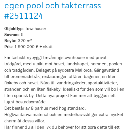
egen pool och takterrass -
#2511124
Objekttyp:
Townhouse
Sovrum:
5
Boyta:
320 m²
Pris:
1 590 000 € + skatt
Fantastiskt nybyggt trevåningstownhouse med privat
trädgård, med utsikt mot havet, landskapet, hamnen, poolen
och trädgården. Beläget på sydöstra Mallorca. Gångavstånd
till promenadstråk, restauranger, affärer, bagerier, en liten
fiskeby och havet. Nära till vandringsleder, sportaktiviteter,
stranden och en liten fiskeby. Idealiskt för den som vill bo i en
liten spansk by. Detta nya projekt kommer att byggas i ett
lugnt bostadsområde.
Det består av 8 parhus med hög standard.
Högkvalitativa material och en medelhavsstil ger extra mycket
charm åt dessa villor.
Här finner du all den lyx du behöver för att göra detta till ett