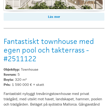
Läs mer
Fantastiskt townhouse med
egen pool och takterrass -
#2511122
Objekttyp:
Townhouse
Sovrum:
5
Boyta:
320 m²
Pris:
1 590 000 € + skatt
Fantastiskt nybyggt trevåningstownhouse med privat
trädgård, med utsikt mot havet, landskapet, hamnen, poolen
och trädgården. Beläget på sydöstra Mallorca. Gångavstånd