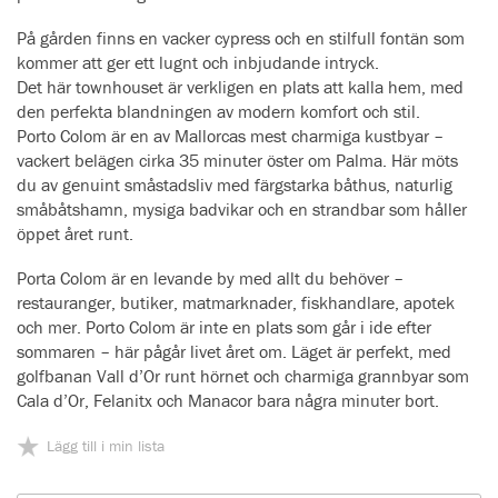
På gården finns en vacker cypress och en stilfull fontän som
kommer att ger ett lugnt och inbjudande intryck.
Det här townhouset är verkligen en plats att kalla hem, med
den perfekta blandningen av modern komfort och stil.
Porto Colom är en av Mallorcas mest charmiga kustbyar –
vackert belägen cirka 35 minuter öster om Palma. Här möts
du av genuint småstadsliv med färgstarka båthus, naturlig
småbåtshamn, mysiga badvikar och en strandbar som håller
öppet året runt.
Porta Colom är en levande by med allt du behöver –
restauranger, butiker, matmarknader, fiskhandlare, apotek
och mer. Porto Colom är inte en plats som går i ide efter
sommaren – här pågår livet året om. Läget är perfekt, med
golfbanan Vall d’Or runt hörnet och charmiga grannbyar som
Cala d’Or, Felanitx och Manacor bara några minuter bort.
Lägg till i min lista