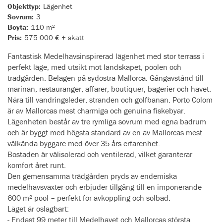
Objekttyp:
Lägenhet
Sovrum:
3
Boyta:
110 m²
Pris:
575 000 € + skatt
Fantastisk Medelhavsinspirerad lägenhet med stor terrass i
perfekt läge, med utsikt mot landskapet, poolen och
trädgården. Belägen på sydöstra Mallorca. Gångavstånd till
marinan, restauranger, affärer, boutiquer, bagerier och havet.
Nära till vandringsleder, stranden och golfbanan. Porto Colom
är av Mallorcas mest charmiga och genuina fiskebyar.
Lägenheten består av tre rymliga sovrum med egna badrum
och är byggt med högsta standard av en av Mallorcas mest
välkända byggare med över 35 års erfarenhet.
Bostaden är välisolerad och ventilerad, vilket garanterar
komfort året runt.
Den gemensamma trädgården pryds av endemiska
medelhavsväxter och erbjuder tillgång till en imponerande
600 m² pool – perfekt för avkoppling och solbad.
Läget är oslagbart:
- Endast 99 meter till Medelhavet och Mallorcas största