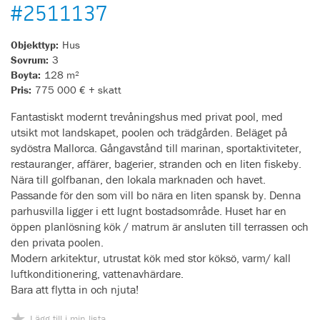
#2511137
Objekttyp:
Hus
Sovrum:
3
Boyta:
128 m²
Pris:
775 000 € + skatt
Fantastiskt modernt trevåningshus med privat pool, med
utsikt mot landskapet, poolen och trädgården. Beläget på
sydöstra Mallorca. Gångavstånd till marinan, sportaktiviteter,
restauranger, affärer, bagerier, stranden och en liten fiskeby.
Nära till golfbanan, den lokala marknaden och havet.
Passande för den som vill bo nära en liten spansk by. Denna
parhusvilla ligger i ett lugnt bostadsområde. Huset har en
öppen planlösning kök / matrum är ansluten till terrassen och
den privata poolen.
Modern arkitektur, utrustat kök med stor köksö, varm/ kall
luftkonditionering, vattenavhärdare.
Bara att flytta in och njuta!
Lägg till i min lista