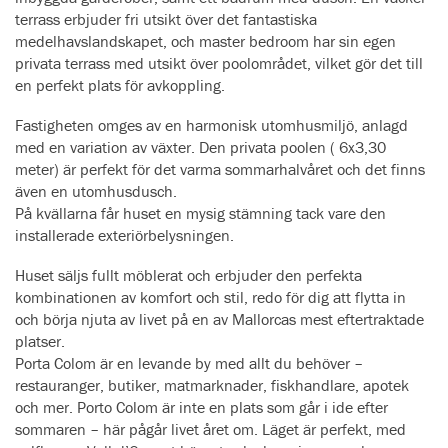
terrass erbjuder fri utsikt över det fantastiska
medelhavslandskapet, och master bedroom har sin egen
privata terrass med utsikt över poolområdet, vilket gör det till
en perfekt plats för avkoppling.
Fastigheten omges av en harmonisk utomhusmiljö, anlagd
med en variation av växter. Den privata poolen ( 6x3,30
meter) är perfekt för det varma sommarhalvåret och det finns
även en utomhusdusch.
På kvällarna får huset en mysig stämning tack vare den
installerade exteriörbelysningen.
Huset säljs fullt möblerat och erbjuder den perfekta
kombinationen av komfort och stil, redo för dig att flytta in
och börja njuta av livet på en av Mallorcas mest eftertraktade
platser.
Porta Colom är en levande by med allt du behöver –
restauranger, butiker, matmarknader, fiskhandlare, apotek
och mer. Porto Colom är inte en plats som går i ide efter
sommaren – här pågår livet året om. Läget är perfekt, med